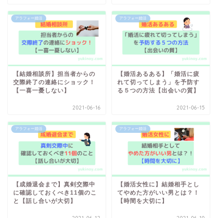
アラフォー婚活
アラフォー婚活
【結婚相談所】担当者からの
【婚活あるある】「婚活に疲
交際終了の連絡にショック！
れて切ってしまう」を予防す
【一喜一憂しない】
る５つの方法【出会いの質】
2021-06-16
2021-06-15
アラフォー婚活
アラフォー婚活
【成婚退会まで】真剣交際中
【婚活女性に】結婚相手とし
に確認しておくべき11個のこ
てやめた方がいい男とは？！
と【話し合いが大切】
【時間を大切に】